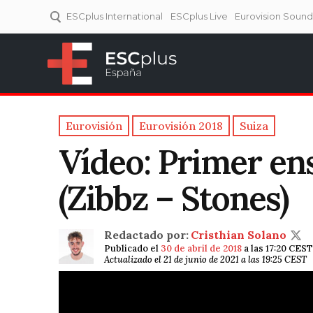
ESCplus International
ESCplus Live
Eurovision Soun
ESCplus España
Tu punto de referencia al
Eurovisión y NFs.
Eurovisión
Eurovisión 2018
Suiza
Vídeo: Primer en
(Zibbz – Stones)
Redactado por:
Cristhian Solano
Publicado el
30 de abril de 2018
a las 17:20 CEST
Actualizado el 21 de junio de 2021 a las 19:25 CEST