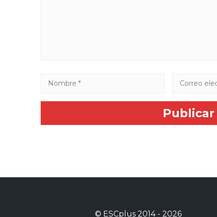
©
ESCplus
2014 -
2026