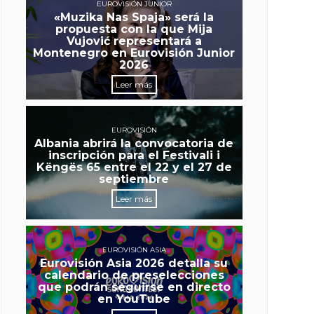
EUROVISIÓN JUNIOR
«Muzika Nas Spaja» será la
propuesta con la que Mija
Vujović representará a
Montenegro en Eurovisión Junior
2026
Leer más
EUROVISIÓN
Albania abrirá la convocatoria de
inscripción para el Festivali i
Këngës 65 entre el 22 y el 27 de
septiembre
Leer más
EUROVISIÓN ASIA
Eurovisión Asia 2026 detalla su
calendario de preselecciones
que podrán seguirse en directo
en YouTube