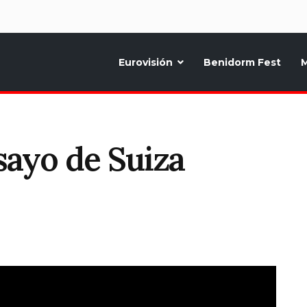
d
Eurovisión
Benidorm Fest
M
ternativo sobre la música y fiestas de toda Europa, Noticias diarias, op
sayo de Suiza