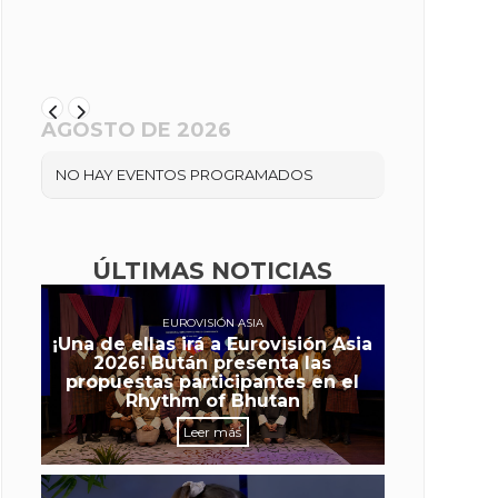
AGOSTO DE 2026
NO HAY EVENTOS PROGRAMADOS
ÚLTIMAS NOTICIAS
EUROVISIÓN ASIA
¡Una de ellas irá a Eurovisión Asia
2026! Bután presenta las
propuestas participantes en el
Rhythm of Bhutan
Leer más