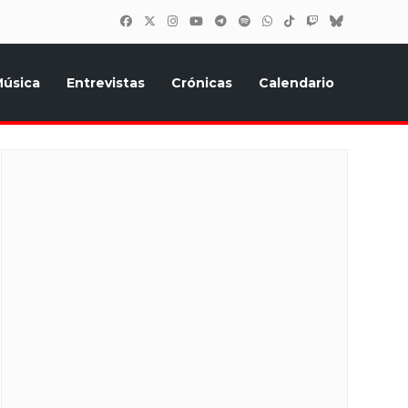
úsica
Entrevistas
Crónicas
Calendario
inión, Eurostars, y todo lo relacionado con el festival de