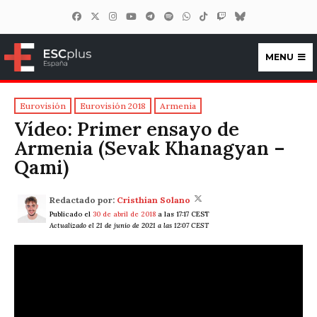
MENU
ESCplus España
Eurovisión
Eurovisión 2018
Armenia
Vídeo: Primer ensayo de
Armenia (Sevak Khanagyan –
Qami)
Redactado por:
Cristhian Solano
Publicado el
30 de abril de 2018
a las 17:17 CEST
Actualizado el 21 de junio de 2021 a las 12:07 CEST