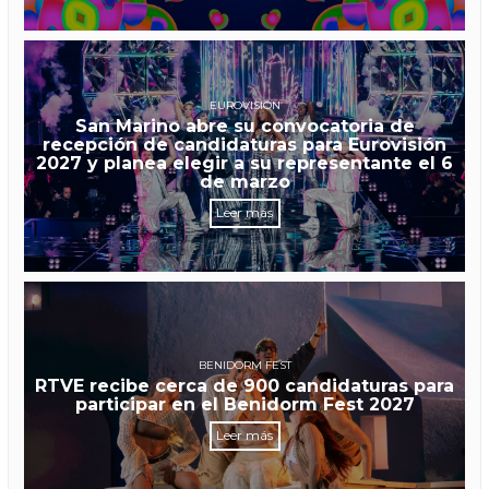
EUROVISIÓN
San Marino abre su convocatoria de
recepción de candidaturas para Eurovisión
2027 y planea elegir a su representante el 6
de marzo
Leer más
BENIDORM FEST
RTVE recibe cerca de 900 candidaturas para
participar en el Benidorm Fest 2027
Leer más