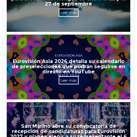
27 de septiembre
Leer más
EUROVISIÓN ASIA
Eurovisión Asia 2026 detalla su calendario
de preselecciones que podrán seguirse en
directo en YouTube
Leer más
EUROVISIÓN
San Marino abre su convocatoria de
recepción de candidaturas para Eurovisión
2027 y planea elegir a su representante el 6