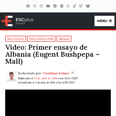
MENU
ESCplus España
Eurovisión
Eurovisión 2018
Albania
Vídeo: Primer ensayo de
Albania (Eugent Bushpepa –
Mall)
Redactado por:
Cristhian Solano
Publicado el
29 de abril de 2018
a las 13:22 CEST
Actualizado el 3 de julio de 2021 a las 12:39 CEST