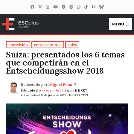
MENU
ESCplus España
Eurovisión
Eurovisión 2018
Suiza
Suiza: presentados los 6 temas
que competirán en el
Entscheidungsshow 2018
Redactado por:
Miguel Pons
Publicado el
9 de enero de 2018
a las 11:11 CET
Actualizado el 21 de junio de 2021 a las 19:25 CEST