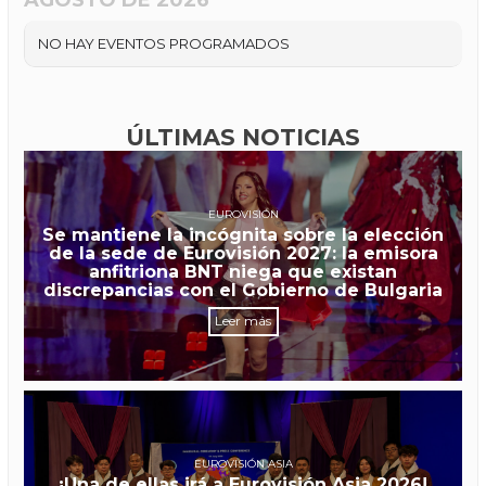
NO HAY EVENTOS PROGRAMADOS
ÚLTIMAS NOTICIAS
EUROVISIÓN
Se mantiene la incógnita sobre la elección
de la sede de Eurovisión 2027: la emisora
anfitriona BNT niega que existan
discrepancias con el Gobierno de Bulgaria
Leer más
EUROVISIÓN ASIA
¡Una de ellas irá a Eurovisión Asia 2026!