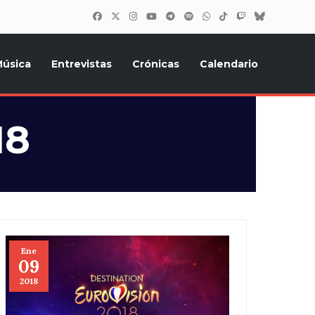
úsica
Entrevistas
Crónicas
Calendario
inión, Eurostars, y todo lo relacionado con el festival de
18
Ene
09
2018