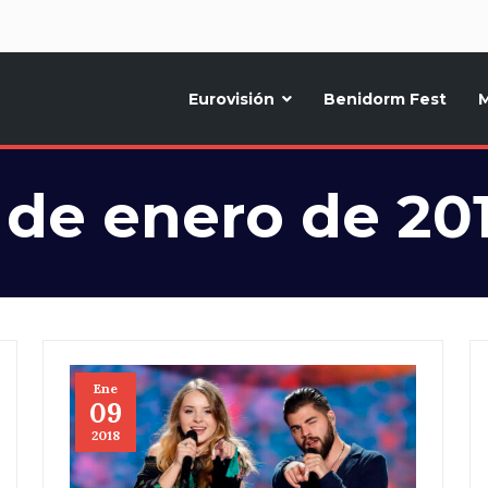
d
Eurovisión
Benidorm Fest
M
ternativo sobre la música y fiestas de toda Europa, Noticias diarias, op
 de enero de 20
Ene
09
2018