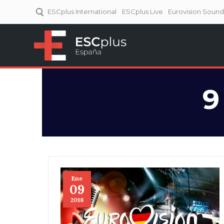
ESCplus International
ESCplus Live
Eurovision Soun
ESCplus España
Tu punto de referencia al
Eurovisión y NFs.
9
Ene
09
2018