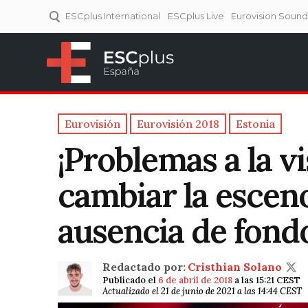
ESCplus International
ESCplus Live
Eurovision Soun
ESCplus España
Tu punto de referencia al
Eurovisión y NFs.
Eurovisión
Eurovisión 2018
Estonia
¡Problemas a la vi
cambiar la esceno
ausencia de fond
Redactado por:
Cristhian Solano
Publicado el
6 de abril de 2018
a las 15:21 CEST
Actualizado el 21 de junio de 2021 a las 14:44 CEST