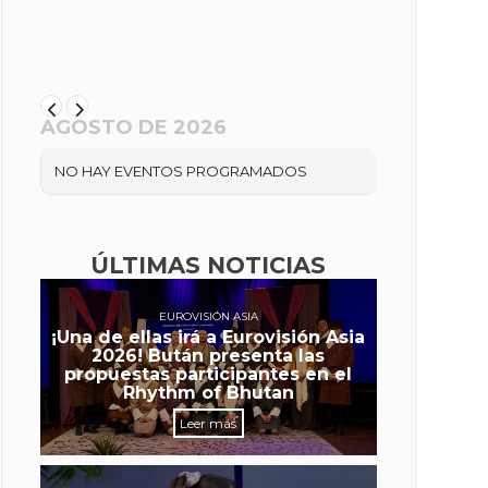
AGOSTO DE 2026
NO HAY EVENTOS PROGRAMADOS
ÚLTIMAS NOTICIAS
EUROVISIÓN ASIA
¡Una de ellas irá a Eurovisión Asia
2026! Bután presenta las
propuestas participantes en el
Rhythm of Bhutan
Leer más