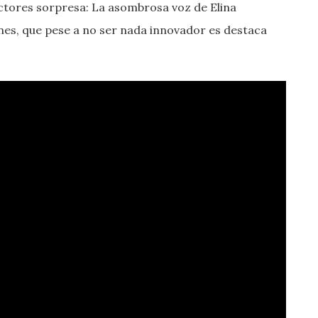
actores sorpresa: La asombrosa voz de Elina
ones, que pese a no ser nada innovador es destaca