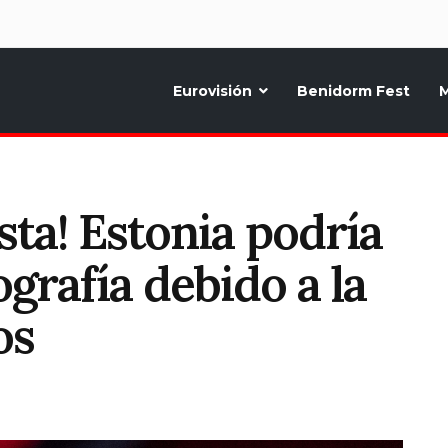
d
Eurovisión
Benidorm Fest
M
ternativo sobre la música y fiestas de toda Europa, Noticias diarias, op
sta! Estonia podría
grafía debido a la
os