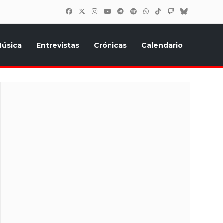
úsica
Entrevistas
Crónicas
Calendario
inión, Eurostars, y todo lo relacionado con el festival de