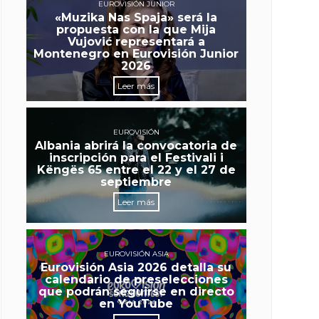
EUROVISIÓN JUNIOR
«Muzika Nas Spaja» será la
propuesta con la que Mija
Vujović representará a
Montenegro en Eurovisión Junior
2026
Leer más
EUROVISIÓN
Albania abrirá la convocatoria de
inscripción para el Festivali i
Këngës 65 entre el 22 y el 27 de
septiembre
Leer más
EUROVISIÓN ASIA
Eurovisión Asia 2026 detalla su
calendario de preselecciones
que podrán seguirse en directo
en YouTube