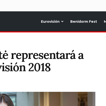
d
Eurovisión
Benidorm Fest
M
ternativo sobre la música y fiestas de toda Europa, Noticias diarias, op
tė representará a
isión 2018