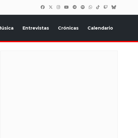
úsica
Entrevistas
Crónicas
Calendario
inión, Eurostars, y todo lo relacionado con el festival de