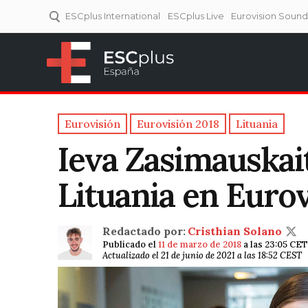
ESCplus International
ESCplus Live
Eurovision Soun
ESCplus España
Tu punto de referencia al
Eurovisión y NFs.
Eurovisión
Eurovisión 2018
Lituania
Ieva Zasimauskai
Lituania en Eurov
Redactado por:
Cristhian Solano
Publicado el
11 de marzo de 2018
a las 23:05 CET
Actualizado el 21 de junio de 2021 a las 18:52 CEST