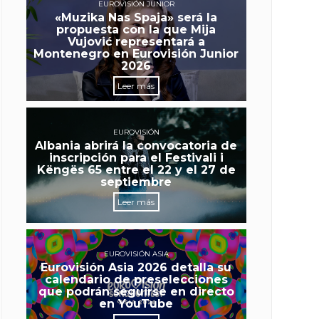
EUROVISIÓN JUNIOR
«Muzika Nas Spaja» será la
propuesta con la que Mija
Vujović representará a
Montenegro en Eurovisión Junior
2026
Leer más
EUROVISIÓN
Albania abrirá la convocatoria de
inscripción para el Festivali i
Këngës 65 entre el 22 y el 27 de
septiembre
Leer más
EUROVISIÓN ASIA
Eurovisión Asia 2026 detalla su
calendario de preselecciones
que podrán seguirse en directo
en YouTube