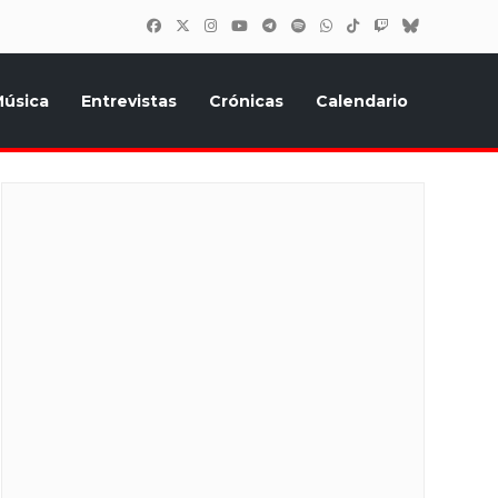
úsica
Entrevistas
Crónicas
Calendario
inión, Eurostars, y todo lo relacionado con el festival de