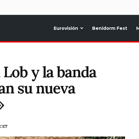
d
Eurovisión
Benidorm Fest
M
ternativo sobre la música y fiestas de toda Europa, Noticias diarias, op
Lob y la banda
an su nueva
»
 CET