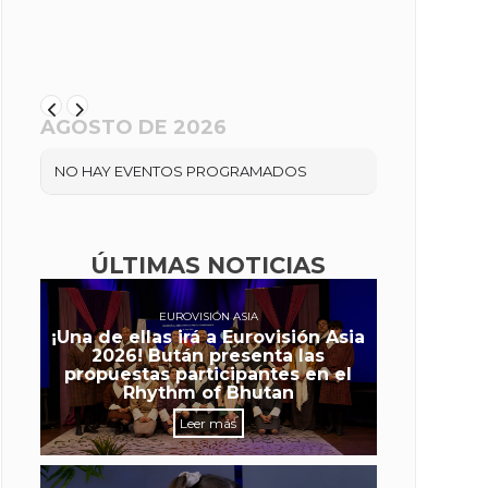
AGOSTO DE 2026
NO HAY EVENTOS PROGRAMADOS
ÚLTIMAS NOTICIAS
EUROVISIÓN ASIA
¡Una de ellas irá a Eurovisión Asia
2026! Bután presenta las
propuestas participantes en el
Rhythm of Bhutan
Leer más