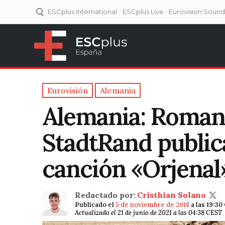
ESCplus International
ESCplus Live
Eurovision Soun
ESCplus España
Tu punto de referencia al
Eurovisión y NFs.
Eurovisión
Alemania
Alemania: Roman 
StadtRand public
canción «Orjenal
Redactado por:
Cristhian Solano
Publicado el
5 de noviembre de 2018
a las 19:30
Actualizado el 21 de junio de 2021 a las 04:38 CEST