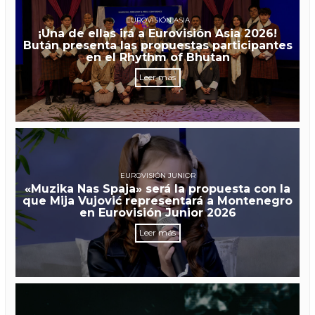
EUROVISIÓN ASIA
¡Una de ellas irá a Eurovisión Asia 2026!
Bután presenta las propuestas participantes
en el Rhythm of Bhutan
Leer más
EUROVISIÓN JUNIOR
«Muzika Nas Spaja» será la propuesta con la
que Mija Vujović representará a Montenegro
en Eurovisión Junior 2026
Leer más