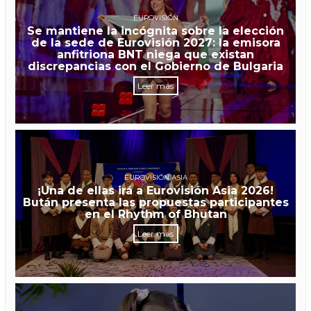
EUROVISIÓN
Se mantiene la incógnita sobre la elección
de la sede de Eurovisión 2027: la emisora
anfitriona BNT niega que existan
discrepancias con el Gobierno de Bulgaria
Leer más
EUROVISIÓN ASIA
¡Una de ellas irá a Eurovisión Asia 2026!
Bután presenta las propuestas participantes
en el Rhythm of Bhutan
Leer más