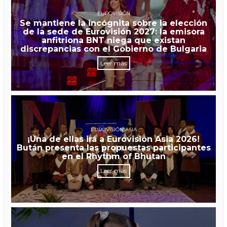
EUROVISIÓN
Se mantiene la incógnita sobre la elección
de la sede de Eurovisión 2027: la emisora
anfitriona BNT niega que existan
discrepancias con el Gobierno de Bulgaria
Leer más
EUROVISIÓN ASIA
¡Una de ellas irá a Eurovisión Asia 2026!
Bután presenta las propuestas participantes
en el Rhythm of Bhutan
Leer más