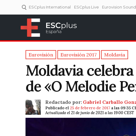
ESCplus International
ESCplus Live
Eurovision Soun
ESCplus España
Tu punto de referencia al
Eurovisión y NFs.
Eurovisión
Eurovisión 2017
Moldavia
Moldavia celebra 
de «O Melodie Pe
Redactado por:
Gabriel Carballo Gon
Publicado el
25 de febrero de 2017
a las 09:35 C
Actualizado el 21 de junio de 2021 a las 19:00 CEST