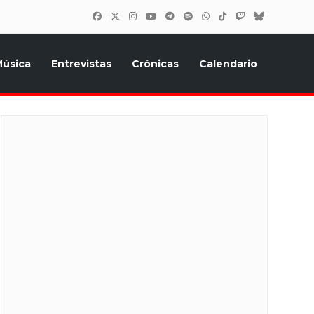
úsica
Entrevistas
Crónicas
Calendario
inión, Eurostars, y todo lo relacionado con el festival de