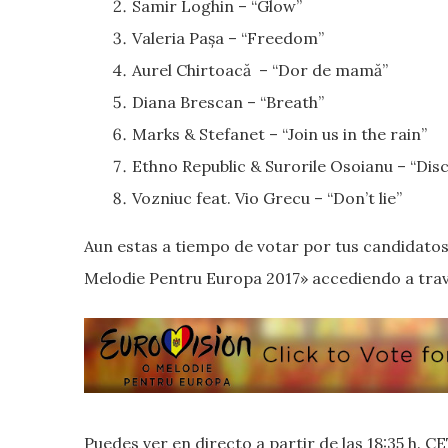
Samir Loghin – “Glow”
Valeria Pașa – “Freedom”
Aurel Chirtoacă – “Dor de mamă”
Diana Brescan – “Breath”
Marks & Stefanet – “Join us in the rain”
Ethno Republic & Surorile Osoianu – “Di
Vozniuc feat. Vio Grecu – “Don’t lie”
Aun estas a tiempo de votar por tus candidatos
Melodie Pentru Europa 2017» accediendo a travé
Puedes ver en directo a partir de las 18:35 h. 