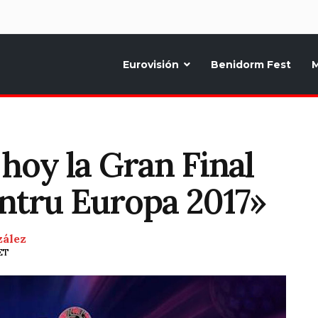
d
Eurovisión
Benidorm Fest
M
ternativo sobre la música y fiestas de toda Europa, Noticias diarias, op
hoy la Gran Final
ntru Europa 2017»
zález
ET