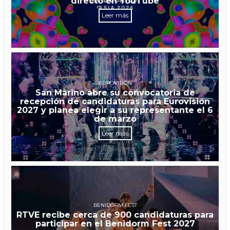
directo en YouTube
Leer más
EUROVISIÓN
San Marino abre su convocatoria de
recepción de candidaturas para Eurovisión
2027 y planea elegir a su representante el 6
de marzo
Leer más
BENIDORM FEST
RTVE recibe cerca de 900 candidaturas para
participar en el Benidorm Fest 2027