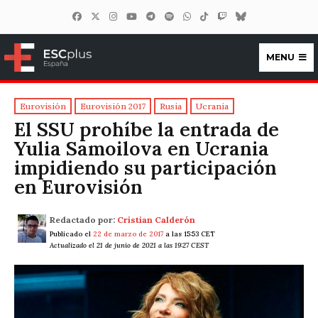
MENU
ESCplus España
Eurovisión
Eurovisión 2017
Rusia
Ucrania
El SSU prohíbe la entrada de
Yulia Samoilova en Ucrania
impidiendo su participación
en Eurovisión
Redactado por:
Cristian Calderón
Publicado el
22 de marzo de 2017
a las 15:53 CET
Actualizado el 21 de junio de 2021 a las 19:27 CEST