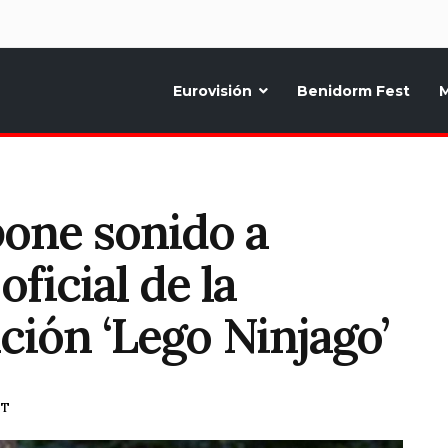
d
Eurovisión
Benidorm Fest
M
ternativo sobre la música y fiestas de toda Europa, Noticias diarias, op
pone sonido a
ficial de la
ción ‘Lego Ninjago’
ST