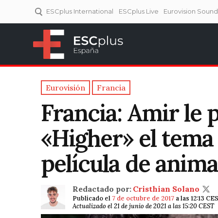
ESCplus International
ESCplus Live
Eurovision Soun
ESCplus España
Tu punto de referencia al
Eurovisión y NFs.
Eurovisión
Francia
Francia: Amir le 
«Higher» el tema o
película de anima
Redactado por:
Cristhian Solano
Publicado el
7 de octubre de 2017
a las 12:13 CE
Actualizado el 21 de junio de 2021 a las 15:20 CEST