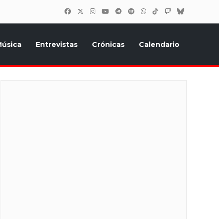
úsica
Entrevistas
Crónicas
Calendario
inión, Eurostars, y todo lo relacionado con el festival de