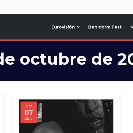
d
Eurovisión
Benidorm Fest
M
ternativo sobre la música y fiestas de toda Europa, Noticias diarias, op
de octubre de 2
Oct
07
2017