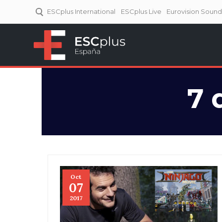
ESCplus International
ESCplus Live
Eurovision Soun
ESCplus España
Tu punto de referencia al
Eurovisión y NFs.
7 
Oct
07
2017