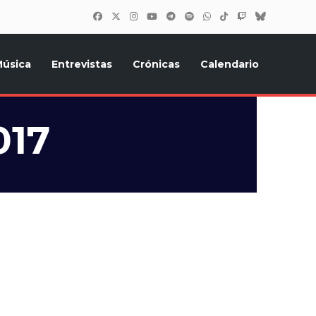
úsica
Entrevistas
Crónicas
Calendario
inión, Eurostars, y todo lo relacionado con el festival de
017