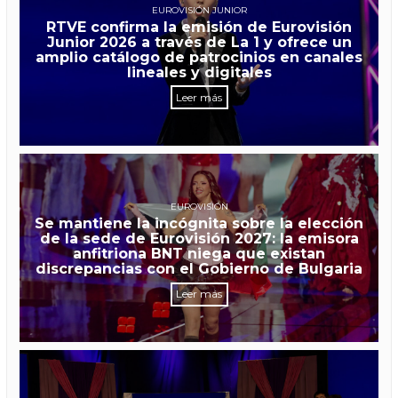
EUROVISIÓN JUNIOR
RTVE confirma la emisión de Eurovisión
Junior 2026 a través de La 1 y ofrece un
amplio catálogo de patrocinios en canales
lineales y digitales
Leer más
EUROVISIÓN
Se mantiene la incógnita sobre la elección
de la sede de Eurovisión 2027: la emisora
anfitriona BNT niega que existan
discrepancias con el Gobierno de Bulgaria
Leer más