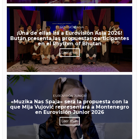
EUROVISIÓN ASIA
¡Una de ellas irá a Eurovisión Asia 2026!
Bután presenta las propuestas participantes
en el Rhythm of Bhutan
Leer más
EUROVISIÓN JUNIOR
«Muzika Nas Spaja» será la propuesta con la
que Mija Vujović representará a Montenegro
en Eurovisión Junior 2026
Leer más