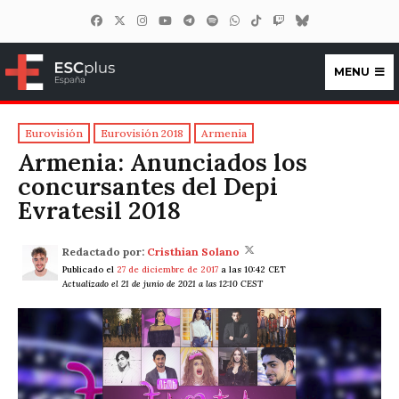
MENU
ESCplus España
Eurovisión
Eurovisión 2018
Armenia
Armenia: Anunciados los
concursantes del Depi
Evratesil 2018
Redactado por:
Cristhian Solano
Publicado el
27 de diciembre de 2017
a las 10:42 CET
Actualizado el 21 de junio de 2021 a las 12:10 CEST