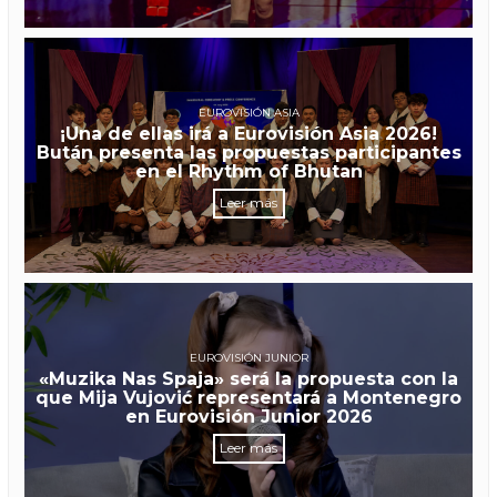
EUROVISIÓN ASIA
¡Una de ellas irá a Eurovisión Asia 2026!
Bután presenta las propuestas participantes
en el Rhythm of Bhutan
Leer más
EUROVISIÓN JUNIOR
«Muzika Nas Spaja» será la propuesta con la
que Mija Vujović representará a Montenegro
en Eurovisión Junior 2026
Leer más