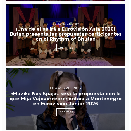
EUROVISIÓN ASIA
¡Una de ellas irá a Eurovisión Asia 2026!
Bután presenta las propuestas participantes
en el Rhythm of Bhutan
Leer más
EUROVISIÓN JUNIOR
«Muzika Nas Spaja» será la propuesta con la
que Mija Vujović representará a Montenegro
en Eurovisión Junior 2026
Leer más