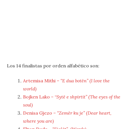
Los 14 finalistas por orden alfabético son:
Artemisa Mithi –
“E dua botën” (I love the
world)
Bojken Lako – “
Sytë e shpirtit” (The eyes of the
soul)
Denisa Gjezo –
“Zemër ku je” (Dear heart,
where you are)
Elton Deda –
“Fjalët” (Words)