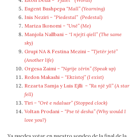
Eugent Bushpepa
“Mall” (Yearning)
Inis Neziri –
“Piedestal” (Pedestal)
Mariza Ikonomi –
“Unë” (Me)
Manjola Nallbani – “
I njejti qiell” (The same
sky)
Grupi NA & Festina Mezini –
“Tjetër jetë”
(Another life)
Orgesa Zaimi –
“Ngrije zërin” (Speak up)
Redon Makashi –
“Ekzistoj” (I exist)
Rezarta Samja y
Luis Ejlli
–
“Ra një yll” (A star
fell)
Tiri –
“Orë e ndaluar” (Stopped clock)
Voltan Prodani –
“Pse të desha” (Why would I
love you?)
Ya puedes votar en nuestro sondeo de la final de la