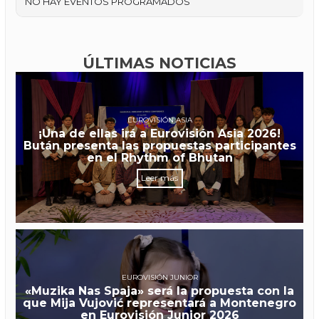
NO HAY EVENTOS PROGRAMADOS
ÚLTIMAS NOTICIAS
EUROVISIÓN ASIA
¡Una de ellas irá a Eurovisión Asia 2026!
Bután presenta las propuestas participantes
en el Rhythm of Bhutan
Leer más
EUROVISIÓN JUNIOR
«Muzika Nas Spaja» será la propuesta con la
que Mija Vujović representará a Montenegro
en Eurovisión Junior 2026