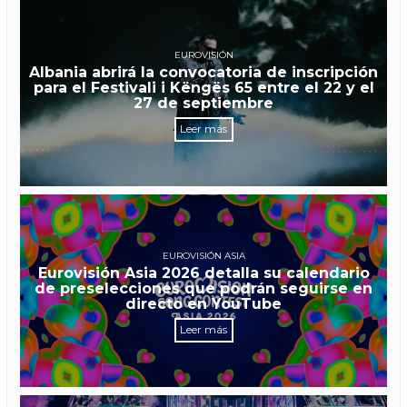
EUROVISIÓN
Albania abrirá la convocatoria de inscripción
para el Festivali i Këngës 65 entre el 22 y el
27 de septiembre
Leer más
EUROVISIÓN ASIA
Eurovisión Asia 2026 detalla su calendario
de preselecciones que podrán seguirse en
directo en YouTube
Leer más