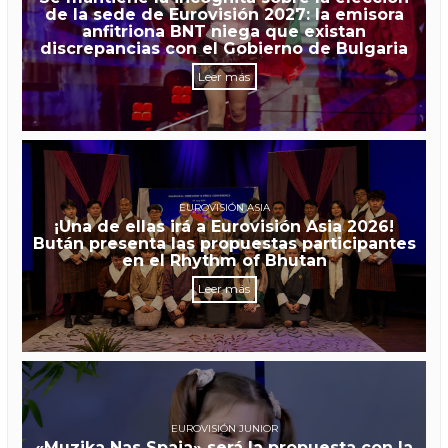
de la sede de Eurovisión 2027: la emisora
anfitriona BNT niega que existan
discrepancias con el Gobierno de Bulgaria
Leer más
EUROVISIÓN ASIA
¡Una de ellas irá a Eurovisión Asia 2026!
Bután presenta las propuestas participantes
en el Rhythm of Bhutan
Leer más
EUROVISIÓN JUNIOR
«Muzika Nas Spaja» será la propuesta con la