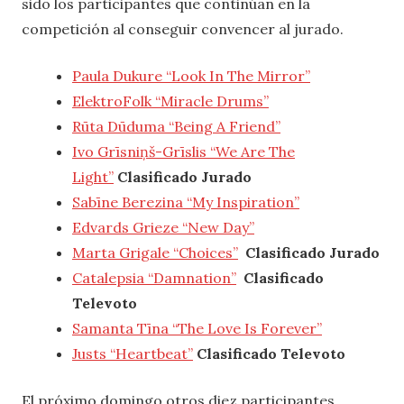
sido los participantes que continúan en la
competición al conseguir convencer al jurado.
Paula Dukure “Look In The Mirror”
ElektroFolk “Miracle Drums”
Rūta Dūduma “Being A Friend”
Ivo Grīsniņš-Grīslis “We Are The
Light”
Clasificado Jurado
Sabīne Berezina “My Inspiration”
Edvards Grieze “New Day”
Marta Grigale “Choices”
Clasificado Jurado
Catalepsia “Damnation”
Clasificado
Televoto
Samanta Tīna “The Love Is Forever”
Justs “Heartbeat”
Clasificado Televoto
El próximo domingo otros diez participantes