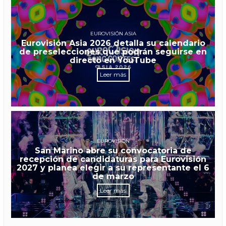
EUROVISIÓN ASIA
Eurovisión Asia 2026 detalla su calendario
de preselecciones que podrán seguirse en
directo en YouTube
Leer más
EUROVISIÓN
San Marino abre su convocatoria de
recepción de candidaturas para Eurovisión
2027 y planea elegir a su representante el 6
de marzo
Leer más