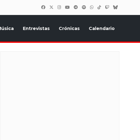
úsica
Entrevistas
Crónicas
Calendario
inión, Eurostars, y todo lo relacionado con el festival de