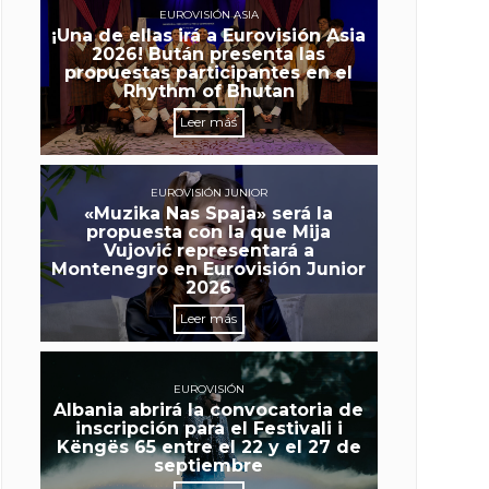
EUROVISIÓN ASIA
¡Una de ellas irá a Eurovisión Asia
2026! Bután presenta las
propuestas participantes en el
Rhythm of Bhutan
Leer más
EUROVISIÓN JUNIOR
«Muzika Nas Spaja» será la
propuesta con la que Mija
Vujović representará a
Montenegro en Eurovisión Junior
2026
Leer más
EUROVISIÓN
Albania abrirá la convocatoria de
inscripción para el Festivali i
Këngës 65 entre el 22 y el 27 de
septiembre