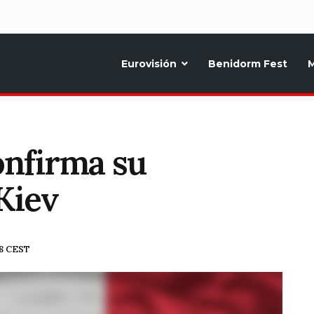
d
Eurovisión
Benidorm Fest
M
ternativo sobre la música y fiestas de toda Europa, Noticias diarias, op
confirma su
Kiev
38 CEST