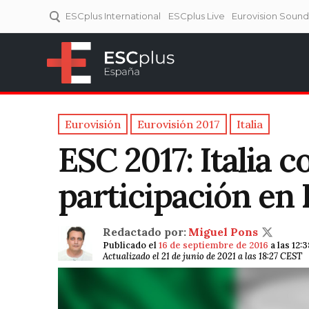
ESCplus International
ESCplus Live
Eurovision Soun
ESCplus España
Tu punto de referencia al
Eurovisión y NFs.
Eurovisión
Eurovisión 2017
Italia
ESC 2017: Italia 
participación en 
Redactado por:
Miguel Pons
Publicado el
16 de septiembre de 2016
a las 12:
Actualizado el 21 de junio de 2021 a las 18:27 CEST