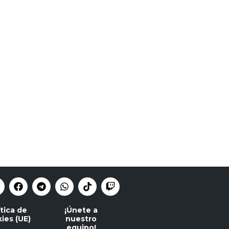
ítica de
¡Únete a
ies (UE)
nuestro
equipo!