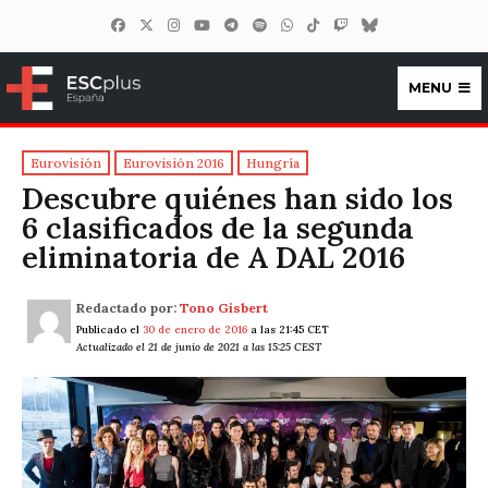
MENU
ESCplus España
Eurovisión
Eurovisión 2016
Hungría
Descubre quiénes han sido los
6 clasificados de la segunda
eliminatoria de A DAL 2016
Redactado por:
Tono Gisbert
Publicado el
30 de enero de 2016
a las 21:45 CET
Actualizado el 21 de junio de 2021 a las 15:25 CEST