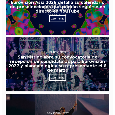
Eurovisión Asia 2026 detalla su calendario
de preselecciones que podrán seguirse en
directo en YouTube
Leer más
EUROVISIÓN
San Marino abre su convocatoria de
recepción de candidaturas para Eurovisión
2027 y planea elegir a su representante el 6
de marzo
Leer más
BENIDORM FEST