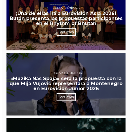
EUROVISIÓN ASIA
¡Una de ellas irá a Eurovisión Asia 2026!
Bután presenta las propuestas participantes
en el Rhythm of Bhutan
Leer más
EUROVISIÓN JUNIOR
«Muzika Nas Spaja» será la propuesta con la
que Mija Vujović representará a Montenegro
en Eurovisión Junior 2026
Leer más