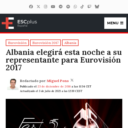
MENU
ESCplus España
Eurovisión
Eurovisión 2017
Albania
Albania elegirá esta noche a su
representante para Eurovisión
2017
Redactado por:
Miguel Pons
Publicado el
23 de diciembre de 2016
a las 11:34 CET
Actualizado el 3 de julio de 2021 a las 12:39 CEST