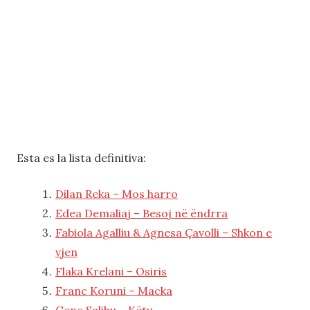
Esta es la lista definitiva:
Dilan Reka – Mos harro
Edea Demaliaj – Besoj në ëndrra
Fabiola Agalliu & Agnesa Çavolli – Shkon e
vjen
Flaka Krelani – Osiris
Franc Koruni – Macka
Genc Salihu – Këtu