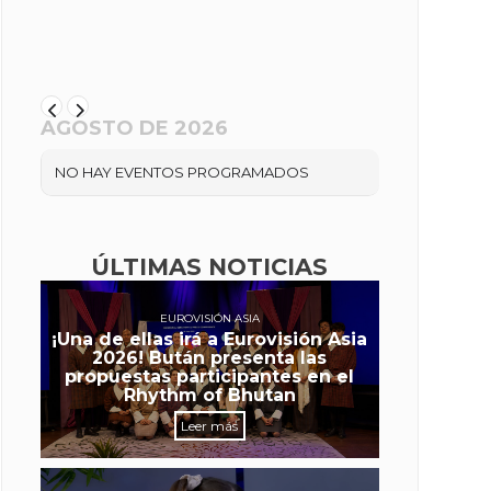
AGOSTO DE 2026
NO HAY EVENTOS PROGRAMADOS
ÚLTIMAS NOTICIAS
EUROVISIÓN ASIA
¡Una de ellas irá a Eurovisión Asia
2026! Bután presenta las
propuestas participantes en el
Rhythm of Bhutan
Leer más