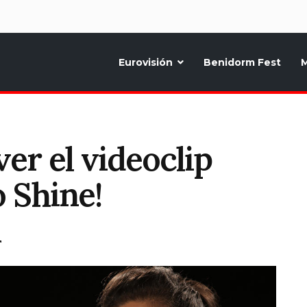
d
Eurovisión
Benidorm Fest
M
ternativo sobre la música y fiestas de toda Europa, Noticias diarias, op
ver el videoclip
o Shine!
T