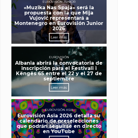
EUROVISIÓN JUNIOR
«Muzika Nas Spaja» será la
propuesta con la que Mija
Vujović representará a
Montenegro en Eurovisión Junior
2026
Leer más
EUROVISIÓN
Albania abrirá la convocatoria de
inscripción para el Festivali i
Këngës 65 entre el 22 y el 27 de
septiembre
Leer más
EUROVISIÓN ASIA
Eurovisión Asia 2026 detalla su
calendario de preselecciones
que podrán seguirse en directo
en YouTube