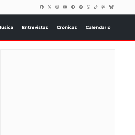
úsica
Entrevistas
Crónicas
Calendario
inión, Eurostars, y todo lo relacionado con el festival de