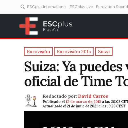
ESCplus International
ESCplus Live
Eurovision Soun
ESCplus España
Tu punto de referencia al
Eurovisión y NFs.
Eurovisión
Eurovisión 2015
Suiza
Suiza: Ya puedes 
oficial de Time T
Redactado por:
David Carros
Publicado el
13 de marzo de 2015
a las 20:08 CE
Actualizado el 21 de junio de 2021 a las 19:25 CEST