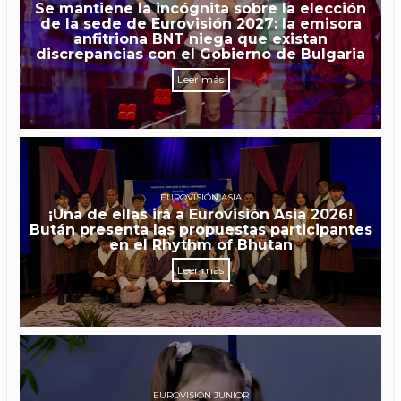
Se mantiene la incógnita sobre la elección
de la sede de Eurovisión 2027: la emisora
anfitriona BNT niega que existan
discrepancias con el Gobierno de Bulgaria
Leer más
EUROVISIÓN ASIA
¡Una de ellas irá a Eurovisión Asia 2026!
Bután presenta las propuestas participantes
en el Rhythm of Bhutan
Leer más
EUROVISIÓN JUNIOR