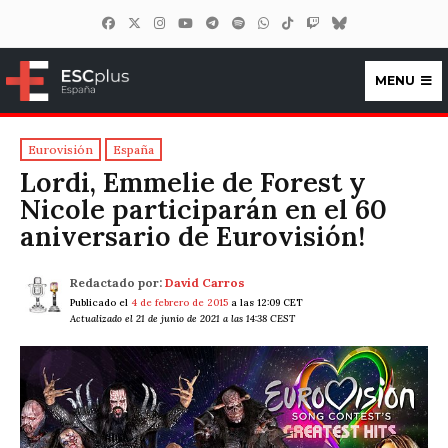
MENU
ESCplus España
Eurovisión
España
Lordi, Emmelie de Forest y
Nicole participarán en el 60
aniversario de Eurovisión!
Redactado por:
David Carros
Publicado el
4 de febrero de 2015
a las 12:09 CET
Actualizado el 21 de junio de 2021 a las 14:38 CEST