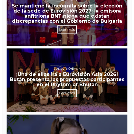
EUROVISIÓN
Se mantiene la incógnita sobre la elección
de la sede de Eurovisión 2027: la emisora
anfitriona BNT niega que existan
discrepancias con el Gobierno de Bulgaria
Leer más
EUROVISIÓN ASIA
¡Una de ellas irá a Eurovisión Asia 2026!
Bután presenta las propuestas participantes
en el Rhythm of Bhutan
Leer más