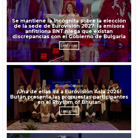
EUROVISIÓN
Se mantiene la incógnita sobre la elección
de la sede de Eurovisión 2027: la emisora
anfitriona BNT niega que existan
discrepancias con el Gobierno de Bulgaria
Leer más
EUROVISIÓN ASIA
¡Una de ellas irá a Eurovisión Asia 2026!
Bután presenta las propuestas participantes
en el Rhythm of Bhutan
Leer más