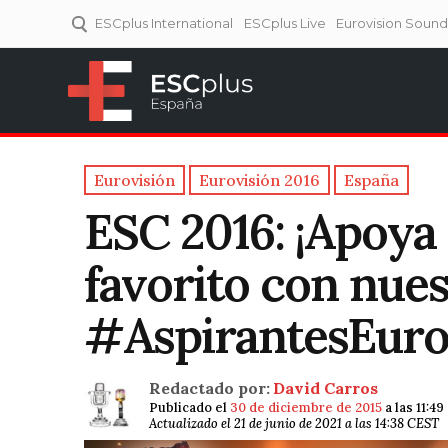
ESCplus International
ESCplus Live
Eurovision Soun
ESCplus España
Tu punto de referencia al
Eurovisión y NFs.
Eurovisión
Eurovisión 2016
España
ESC 2016: ¡Apoya 
favorito con nues
#AspirantesEuro
Redactado por:
David Carros
Publicado el
30 de diciembre de 2015
a las 11:4
Actualizado el 21 de junio de 2021 a las 14:38 CEST