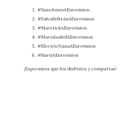
#XusoJonesAEurovision
#SalvaBeltránAEurovision
#MaverickAEurovision
#MaríaIsabelAEurovision
#ElectricNanaAEurovision
#BareiAEurovision
¡Esperamos que los disfrutes y compartas!