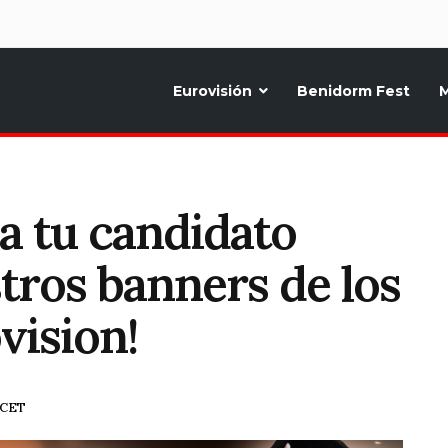
d
Eurovisión
Benidorm Fest
M
ternativo sobre la música y fiestas de toda Europa, Noticias diarias, op
a tu candidato
tros banners de los
vision!
9 CET