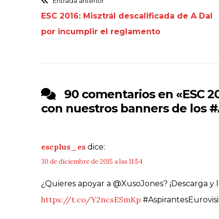
Entrada anterior
ESC 2016: Misztrál descalificada de A Dal
por incumplir el reglamento
90 comentarios en «
ESC 20
con nuestros banners de los #
escplus_es
dice:
30 de diciembre de 2015 a las 11:54
¿Quieres apoyar a @XusoJones? ¡Descarga y l
https://t.co/Y2ncsESmKp
#AspirantesEurovis