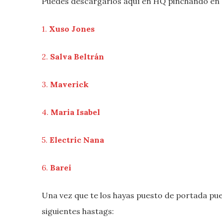
Puedes descargarlos aquí en HQ pinchando en
1.
Xuso Jones
2.
Salva Beltrán
3.
Maverick
4.
Maria Isabel
5.
Electric Nana
6.
Barei
Una vez que te los hayas puesto de portada pue
siguientes hastags: