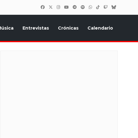
úsica
Entrevistas
Crónicas
Calendario
inión, Eurostars, y todo lo relacionado con el festival de