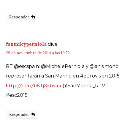
Responder
fanmikyperniola
dice:
29 de noviembre de 2014 a las 10:52
RT @escspain: @MichelePerniola y @anisimonc
representarán a San Marino en #eurovision 2015.:
http://t.co/0Nfj8ztwlm
@SanMarino_RTV
#esc2015
Responder