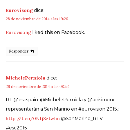
Eurovisong
dice:
28 de noviembre de 2014 a las 19:26
Eurovisong
liked this on Facebook.
Responder
MichelePerniola
dice:
29 de noviembre de 2014 a las 08:52
RT @escspain: @MichelePerniola y @anisimonc
representarán a San Marino en #eurovision 2015.:
http://t.co/0Nfj8ztwlm
@SanMarino_RTV
#esc2015