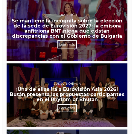
EUROVISIÓN
Se mantiene la incógnita sobre la elección
de la sede de Eurovisión 2027: la emisora
anfitriona BNT niega que existan
discrepancias con el Gobierno de Bulgaria
Leer más
EUROVISIÓN ASIA
¡Una de ellas irá a Eurovisión Asia 2026!
Bután presenta las propuestas participantes
en el Rhythm of Bhutan
Leer más