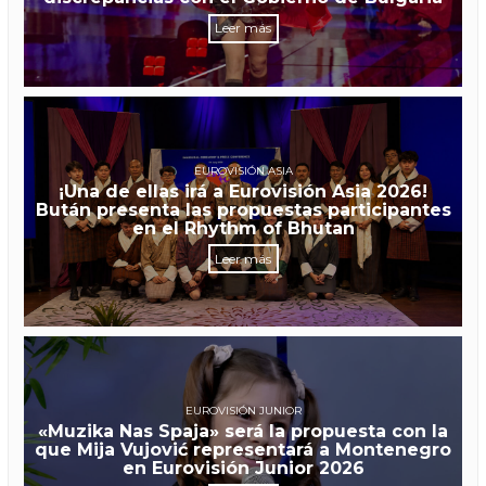
Leer más
EUROVISIÓN ASIA
¡Una de ellas irá a Eurovisión Asia 2026!
Bután presenta las propuestas participantes
en el Rhythm of Bhutan
Leer más
EUROVISIÓN JUNIOR
«Muzika Nas Spaja» será la propuesta con la
que Mija Vujović representará a Montenegro
en Eurovisión Junior 2026