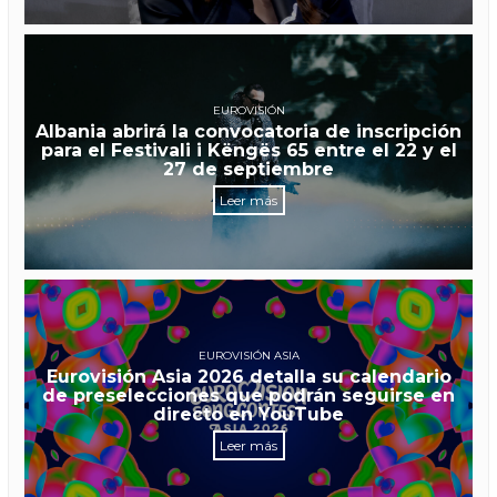
EUROVISIÓN
Albania abrirá la convocatoria de inscripción
para el Festivali i Këngës 65 entre el 22 y el
27 de septiembre
Leer más
EUROVISIÓN ASIA
Eurovisión Asia 2026 detalla su calendario
de preselecciones que podrán seguirse en
directo en YouTube
Leer más