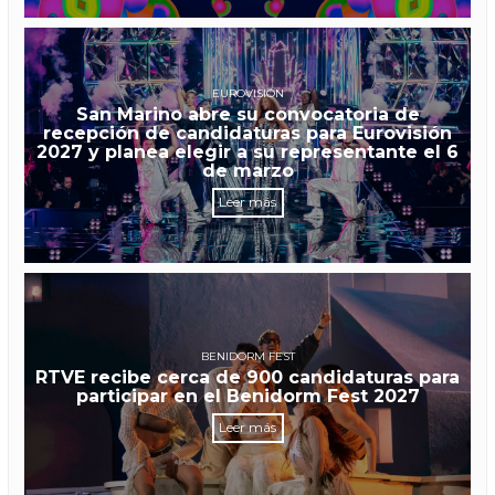
EUROVISIÓN
San Marino abre su convocatoria de
recepción de candidaturas para Eurovisión
2027 y planea elegir a su representante el 6
de marzo
Leer más
BENIDORM FEST
RTVE recibe cerca de 900 candidaturas para
participar en el Benidorm Fest 2027
Leer más