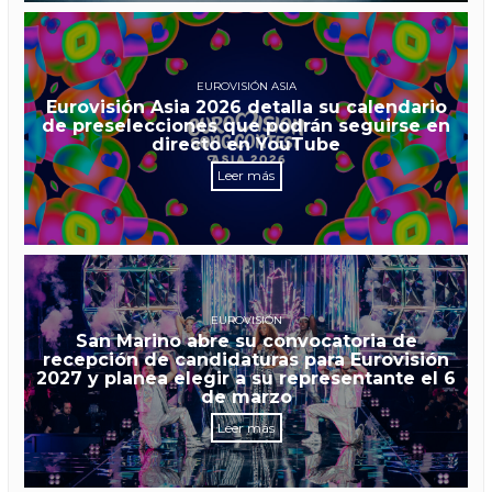
EUROVISIÓN ASIA
Eurovisión Asia 2026 detalla su calendario
de preselecciones que podrán seguirse en
directo en YouTube
Leer más
EUROVISIÓN
San Marino abre su convocatoria de
recepción de candidaturas para Eurovisión
2027 y planea elegir a su representante el 6
de marzo
Leer más