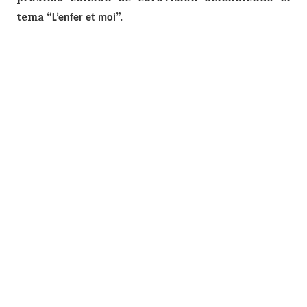
tema “
”.
L’enfer et moi