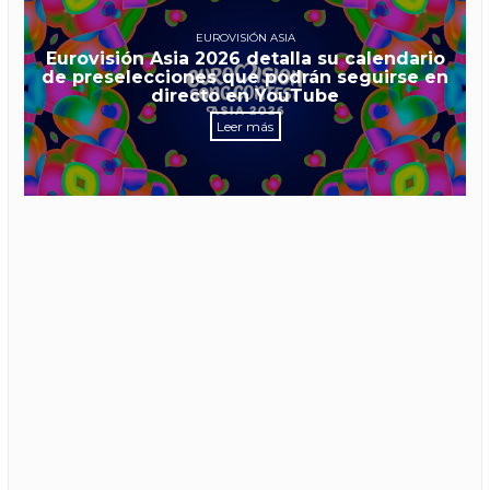
EUROVISIÓN ASIA
Eurovisión Asia 2026 detalla su calendario
de preselecciones que podrán seguirse en
directo en YouTube
Leer más