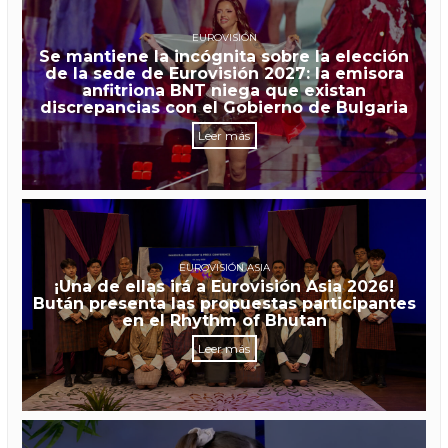
EUROVISIÓN
Se mantiene la incógnita sobre la elección
de la sede de Eurovisión 2027: la emisora
anfitriona BNT niega que existan
discrepancias con el Gobierno de Bulgaria
Leer más
EUROVISIÓN ASIA
¡Una de ellas irá a Eurovisión Asia 2026!
Bután presenta las propuestas participantes
en el Rhythm of Bhutan
Leer más