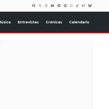
úsica
Entrevistas
Crónicas
Calendario
inión, Eurostars, y todo lo relacionado con el festival de