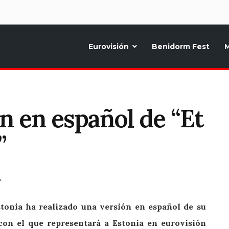
d
Eurovisión
Benidorm Fest
M
ternativo sobre la música y fiestas de toda Europa, Noticias diarias, op
n en español de “Et
”
T
stonia ha realizado una versión en español de su
con el que representará a Estonia en eurovisión