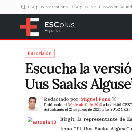
ESCplus International
ESCplus Live
Eurovision Soun
ESCplus España
Tu punto de referencia al
Eurovisión y NFs.
Eurovisión
Escucha la versió
Uus Saaks Alguse
Redactado por:
Miguel Pons
Publicado el
30 de abril de 2013
a las 14:09 CES
Actualizado el 21 de junio de 2021 a las 20:52 CEST
Birgit, la representante de E
tema “Et Uus Saaks Alguse” 