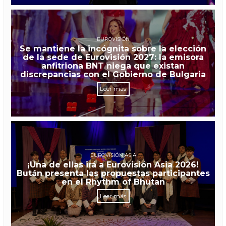
EUROVISIÓN
Se mantiene la incógnita sobre la elección
de la sede de Eurovisión 2027: la emisora
anfitriona BNT niega que existan
discrepancias con el Gobierno de Bulgaria
Leer más
EUROVISIÓN ASIA
¡Una de ellas irá a Eurovisión Asia 2026!
Bután presenta las propuestas participantes
en el Rhythm of Bhutan
Leer más