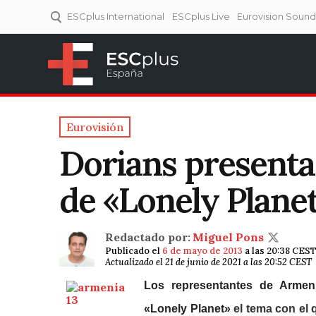
ESCplus International
ESCplus Live
Eurovision Soun
ESCplus España
Tu punto de referencia al
Eurovisión y NFs.
Eurovisión
Dorians presenta
de «Lonely Plane
Redactado por:
Miguel Pons
Publicado el
6 de mayo de 2013
a las 20:38 CES
Actualizado el 21 de junio de 2021 a las 20:52 CEST
Los representantes de Armen
«Lonely Planet»
el tema con el q