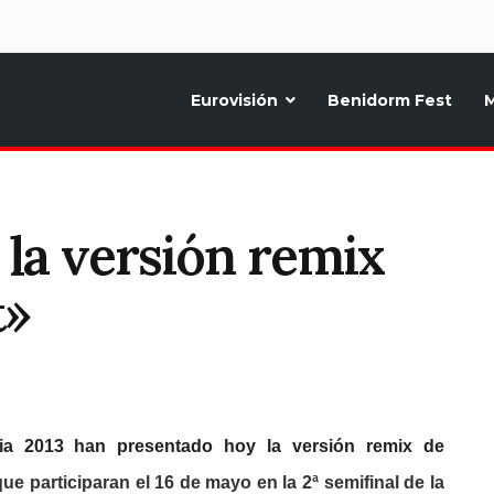
d
Eurovisión
Benidorm Fest
M
ternativo sobre la música y fiestas de toda Europa, Noticias diarias, op
 la versión remix
t»
T
ia 2013 han presentado hoy la versión remix de
ue participaran el 16 de mayo en la 2ª semifinal de la