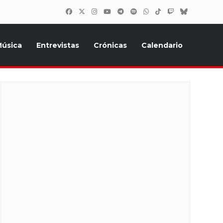
úsica
Entrevistas
Crónicas
Calendario
inión, Eurostars, y todo lo relacionado con el festival de