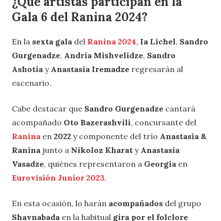
¿Qué artistas participan en la
Gala 6 del Ranina 2024
?
En la
sexta gala
del
Ranina 2024
,
Ia Lichel
,
Sandro
Gurgenadze
,
Andria Mishvelidze
,
Sandro
Ashotia
y
Anastasia Iremadze
regresarán al
escenario.
Cabe destacar que
Sandro Gurgenadze
cantará
acompañado
Oto Bazerashvili
, concursante del
Ranina
en
2022
y componente del trío
Anastasia &
Ranina
junto a
Nikoloz Kharat
y
Anastasia
Vasadze
, quiénes representaron a
Georgia
en
Eurovisión Junior 2023
.
En esta ocasión, lo harán
acompañados
del
grupo
Shavnabada
en la habitual
gira por el folclore