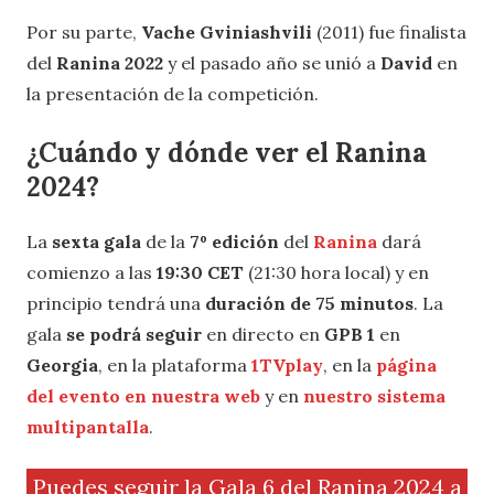
Por su parte,
Vache Gviniashvili
(2011) fue finalista
del
Ranina 2022
y el pasado año se unió a
David
en
la presentación de la competición.
¿Cuándo y dónde ver el
Ranina
2024
?
La
sexta gala
de la
7º edición
del
Ranina
dará
comienzo a las
19:30 CET
(21:30 hora local) y en
principio tendrá una
duración de 75 minutos
. La
gala
se podrá seguir
en directo en
GPB 1
en
Georgia
, en la plataforma
1TVplay
, en la
página
del evento en nuestra web
y en
nuestro sistema
multipantalla
.
Puedes seguir la Gala 6 del Ranina 2024 a