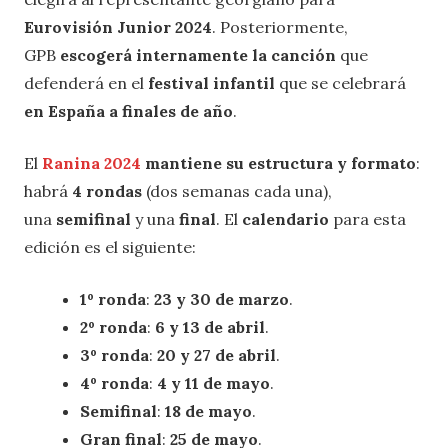
Eurovisión Junior 2024
. Posteriormente,
GPB
escogerá internamente la canción
que
defenderá en el
festival infantil
que se celebrará
en España a finales de año
.
El
Ranina 2024
mantiene su estructura y formato
:
habrá
4 rondas
(dos semanas cada una),
una
semifinal
y una
final
. El
calendario
para esta
edición es el siguiente:
1º ronda
:
23 y 30 de marzo
.
2º ronda
:
6 y 13 de abril
.
3º ronda
:
20 y 27 de abril
.
4º ronda
:
4 y 11 de mayo
.
Semifinal
:
18 de mayo
.
Gran final
:
25 de mayo
.