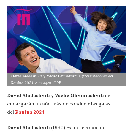
David Aladashvili y Vache Gviniashvili, presentadores del
Ranina 2024 / Imagen: GPB
David Aladashvili
y
Vache Ghviniashvili
se
encargarán un año más de conducir las galas
del
Ranina 2024
.
David Aladashvili
(1990) es un reconocido