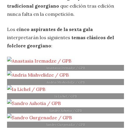
tradicional georgiano
que edición tras edición
nunca falta en la competición.
Los
cinco aspirantes de la sexta gala
interpretarán los siguientes
temas clásicos del
folclore georgiano
:
Anastasia Iremadze / GPB
Andria Mishvelidze / GPB
Ia Lichel / GPB
Sandro Ashotia / GPB
Sandro Gurgenadze / GPB