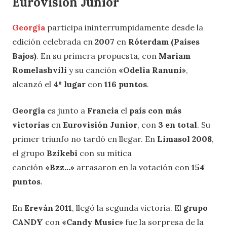
Eurovisión Junior
Georgia
participa ininterrumpidamente desde la
edición celebrada en
2007
en
Róterdam (Países
Bajos)
. En su primera propuesta, con
Mariam
Romelashvili
y su canción
«Odelia Ranuni»
,
alcanzó el
4º lugar
con
116 puntos
.
Georgia
es junto a
Francia
el
país con más
victorias
en
Eurovisión Junior
, con
3 en total
. Su
primer triunfo no tardó en llegar. En
Limasol 2008
,
el grupo
Bzikebi
con su mítica
canción
«Bzz…»
arrasaron en la votación con
154
puntos
.
En
Ereván 2011
, llegó la segunda victoria. El
grupo
CANDY
con
«Candy Music»
fue la sorpresa de la