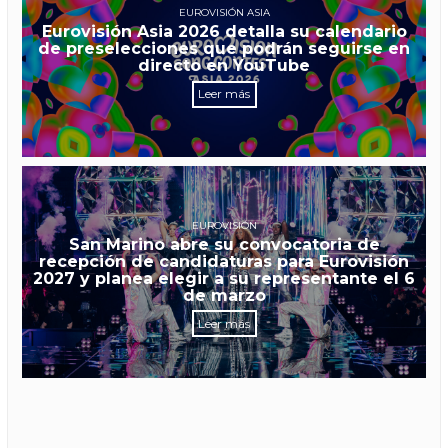
EUROVISIÓN ASIA
Eurovisión Asia 2026 detalla su calendario
de preselecciones que podrán seguirse en
directo en YouTube
Leer más
EUROVISIÓN
San Marino abre su convocatoria de
recepción de candidaturas para Eurovisión
2027 y planea elegir a su representante el 6
de marzo
Leer más