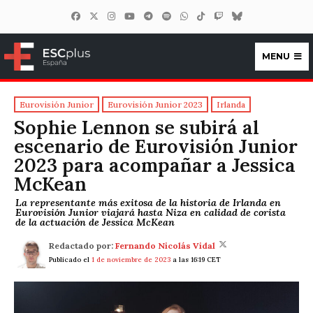
MENU
ESCplus España
Eurovisión Junior
Eurovisión Junior 2023
Irlanda
Sophie Lennon se subirá al
escenario de Eurovisión Junior
2023 para acompañar a Jessica
McKean
La representante más exitosa de la historia de Irlanda en
Eurovisión Junior viajará hasta Niza en calidad de corista
de la actuación de Jessica McKean
Redactado por:
Fernando Nicolás Vidal
Publicado el
1 de noviembre de 2023
a las 16:19 CET