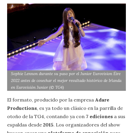
Sophie Lennon durante su paso por el Junior Eurovision Éire
2022 antes de cosechar el mejor resultado histórico de Irlanda
en Eurovisión Junior (© TG4)
El formato, producido por la empresa
Adare
Productions
, es ya todo un clásico en la parrilla de
otoño de la TG4, contando ya con
7 ediciones
a sus
espaldas desde
2015
. Los organizadores del show