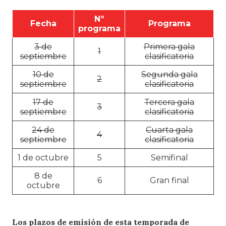
Nº
Fecha
Programa
programa
3 de
Primera gala
1
septiembre
clasificatoria
10 de
Segunda gala
2
septiembre
clasificatoria
17 de
Tercera gala
3
septiembre
clasificatoria
24 de
Cuarta gala
4
septiembre
clasificatoria
1 de octubre
5
Semifinal
8 de
6
Gran final
octubre
Los plazos de emisión de esta temporada de