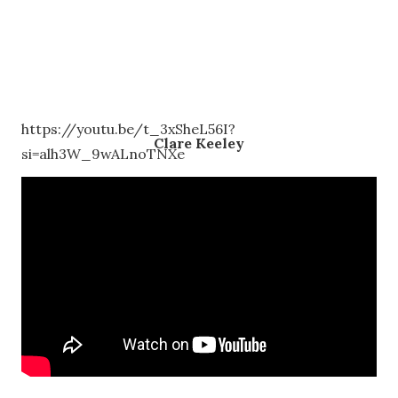
https://youtu.be/t_3xSheL56I?
Clare Keeley
si=alh3W_9wALnoTNXe