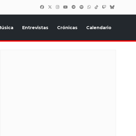
úsica
Entrevistas
Crónicas
Calendario
inión, Eurostars, y todo lo relacionado con el festival de