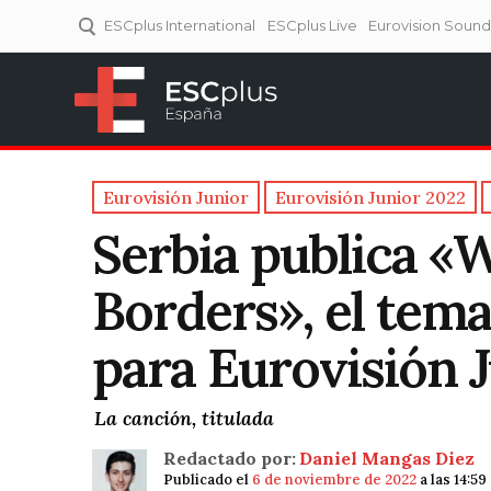
ESCplus International
ESCplus Live
Eurovision Soun
ESCplus España
Tu punto de referencia al
Eurovisión y NFs.
Eurovisión Junior
Eurovisión Junior 2022
Serbia publica «
Borders», el tema
para Eurovisión 
La canción, titulada
Redactado por:
Daniel Mangas Diez
Publicado el
6 de noviembre de 2022
a las 14:5