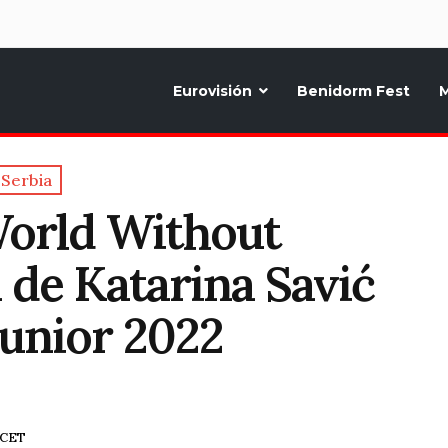
d
Eurovisión
Benidorm Fest
M
ternativo sobre la música y fiestas de toda Europa, Noticias diarias, op
Serbia
World Without
 de Katarina Savić
Junior 2022
9 CET