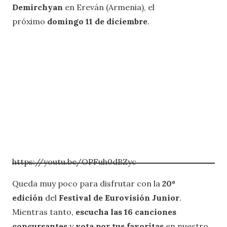
Demirchyan
en Ereván (Armenia), el
próximo
domingo 11 de diciembre
.
https://youtu.be/OPFuh0dBZyc
Queda muy poco para disfrutar con la
20º
edición
del
Festival de Eurovisión Junior
.
Mientras tanto,
escucha las 16 canciones
concursantes
y
vota por tus favoritas
en nuestro