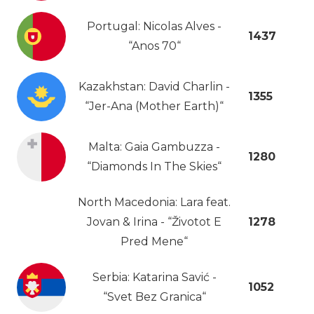
Portugal: Nicolas Alves -
1437
“Anos 70“
Kazakhstan: David Charlin -
1355
“Jer-Ana (Mother Earth)“
Malta: Gaia Gambuzza -
1280
“Diamonds In The Skies“
North Macedonia: Lara feat.
Jovan & Irina - “Životot E
1278
Pred Mene“
Serbia: Katarina Savić -
1052
“Svet Bez Granica“