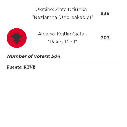
Ukraine: Zlata Dziunka -
836
“Nezlamna (Unbreakable)“
Albania: Kejtlin Gjata -
703
“Pakëz Diell“
Number of voters: 504
Fuente: RTVE