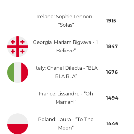
Ireland: Sophie Lennon -
1915
“Solas“
Georgia: Mariam Bigvava - “I
1847
Believe“
Italy: Chanel Dilecta - “BLA
1676
BLA BLA“
France: Lissandro - “Oh
1494
Maman!“
Poland: Laura - “To The
1446
Moon“