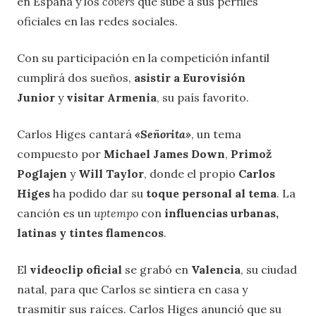
en España y los
covers
que sube a sus perfiles
oficiales en las redes sociales.
Con su participación en la competición infantil
cumplirá dos sueños,
asistir a Eurovisión
Junior
y
visitar Armenia
, su país favorito.
Carlos Higes cantará
«Señorita»
, un tema
compuesto por
Michael James Down
,
Primož
Poglajen
y
Will Taylor
, donde el propio
Carlos
Higes
ha podido dar su
toque personal al tema
. La
canción es un
uptempo
con
influencias urbanas,
latinas y tintes flamencos
.
El
videoclip oficial
se grabó en
Valencia
, su ciudad
natal, para que Carlos se sintiera en casa y
trasmitir sus raíces. Carlos Higes anunció que su