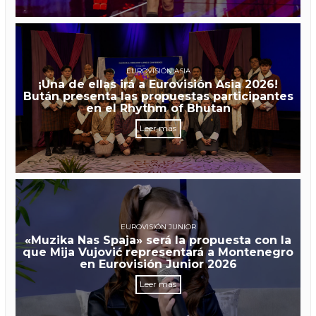
EUROVISIÓN ASIA
¡Una de ellas irá a Eurovisión Asia 2026!
Bután presenta las propuestas participantes
en el Rhythm of Bhutan
Leer más
EUROVISIÓN JUNIOR
«Muzika Nas Spaja» será la propuesta con la
que Mija Vujović representará a Montenegro
en Eurovisión Junior 2026
Leer más