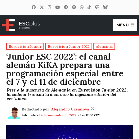
MENU
ESCplus España
Eurovisión Junior
Eurovisión Junior 2022
Alemania
‘Junior ESC 2022’: el canal
alemán KiKA prepara una
programación especial entre
el 7 y el 11 de diciembre
Pese a la ausencia de Alemania en Eurovisión Junior 2022,
la cadena transmitirá en vivo la vigésima edición del
certamen
Redactado por:
Alejandro Casanova
Publicado el
4 de noviembre de 2022
a las 12:00 CET