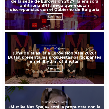
de la sede de Eurovisión 2027: la emisora
anfitriona BNT niega que existan
discrepancias con el Gobierno de Bulgaria
Leer más
EUROVISIÓN ASIA
¡Una de ellas irá a Eurovisión Asia 2026!
Bután presenta las propuestas participantes
en el Rhythm of Bhutan
Leer más
EUROVISIÓN JUNIOR
«Muzika Nas Spaja» será la propuesta con la