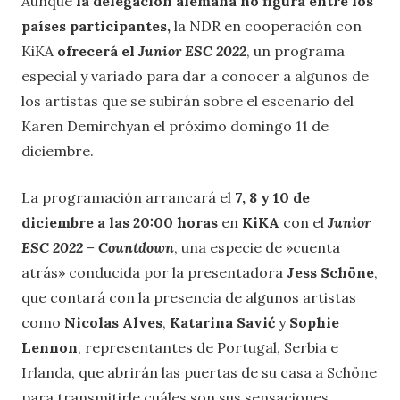
Aunque
la delegación alemana no figura entre los
países participantes,
la NDR en cooperación con
KiKA
ofrecerá el
Junior ESC 2022
, un programa
especial y variado para dar a conocer a algunos de
los artistas que se subirán sobre el escenario del
Karen Demirchyan el próximo domingo 11 de
diciembre.
La programación arrancará el
7, 8 y 10 de
diciembre a las 20:00 horas
en
KiKA
con el
Junior
ESC 2022 – Countdown
, una especie de »cuenta
atrás» conducida por la presentadora
Jess Schöne
,
que contará con la presencia de algunos artistas
como
Nicolas Alves
,
Katarina Savić
y
Sophie
Lennon
, representantes de Portugal, Serbia e
Irlanda, que abrirán las puertas de su casa a Schöne
para transmitirle cuáles son sus sensaciones