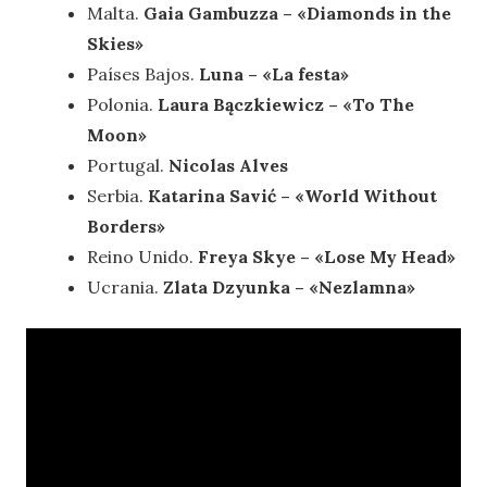
Malta.
Gaia Gambuzza – «Diamonds in the
Skies»
Países Bajos.
Luna – «La festa»
Polonia.
Laura B
ą
czkiewicz – «To The
Moon»
Portugal.
Nicolas Alves
Serbia.
Katarina Savić – «World Without
Borders»
Reino Unido.
Freya Skye
– «Lose My Head»
Ucrania.
Zlata Dzyunka – «Nezlamna»