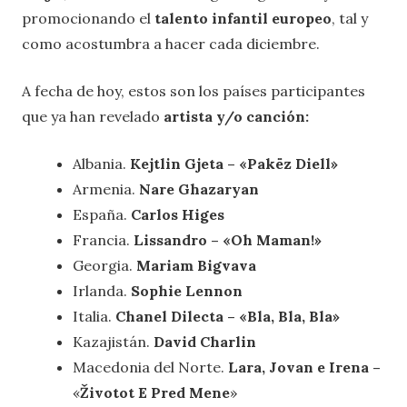
promocionando el
talento infantil europeo
, tal y
como acostumbra a hacer cada diciembre.
A fecha de hoy, estos son los países participantes
que ya han revelado
artista y/o canción:
Albania.
Kejtlin Gjeta
–
«
Pakëz Diell
»
Armenia.
Nare Ghazaryan
España.
Carlos Higes
Francia.
Lissandro –
«
Oh Maman!
»
Georgia.
Mariam Bigvava
Irlanda.
Sophie Lennon
Italia.
Chanel Dilecta – «Bla, Bla, Bla»
Kazajistán.
David Charlin
Macedonia del Norte.
Lara, Jovan e Irena
–
«
Životot E Pred Mene
»