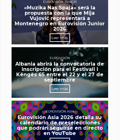
EUROVISIÓN JUNIOR
«Muzika Nas Spaja» será la
propuesta con la que Mija
Vujović representará a
Montenegro en Eurovisión Junior
2026
Leer más
EUROVISIÓN
Albania abrirá la convocatoria de
inscripción para el Festivali i
Këngës 65 entre el 22 y el 27 de
septiembre
Leer más
EUROVISIÓN ASIA
Eurovisión Asia 2026 detalla su
calendario de preselecciones
que podrán seguirse en directo
en YouTube