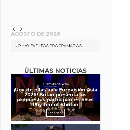
AGOSTO DE 2026
NO HAY EVENTOS PROGRAMADOS
ÚLTIMAS NOTICIAS
EUROVISIÓN ASIA
¡Una de ellas irá a Eurovisión Asia
2026! Bután presenta las
propuestas participantes en el
Rhythm of Bhutan
Leer más