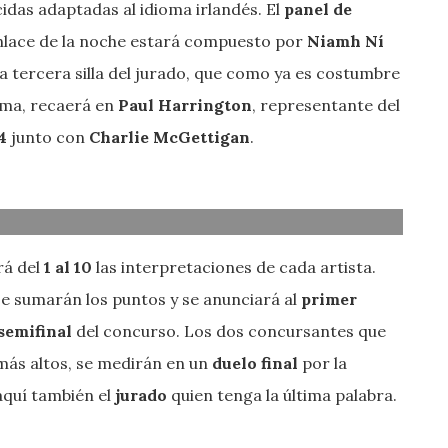
idas adaptadas al idioma irlandés. El
panel de
enlace de la noche estará compuesto por
Niamh Ní
a tercera silla del jurado, que como ya es costumbre
ama, recaerá en
Paul Harrington
, representante del
4
junto con
Charlie McGettigan
.
rá del
1 al 10
las interpretaciones de cada artista.
se sumarán los puntos y se anunciará al
primer
 semifinal
del concurso. Los dos concursantes que
más altos, se medirán en un
duelo final
por la
aquí también el
jurado
quien tenga la última palabra.