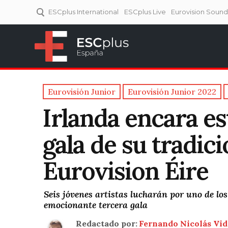
ESCplus International
ESCplus Live
Eurovision Soun
ESCplus España
Tu punto de referencia al
Eurovisión y NFs.
Eurovisión Junior
Eurovisión Junior 2022
Irlanda encara es
gala de su tradici
Eurovision Éire
Seis jóvenes artistas lucharán por uno de los
emocionante tercera gala
Redactado por:
Fernando Nicolás Vid