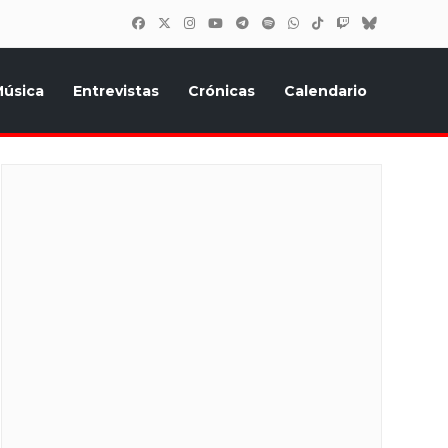
úsica
Entrevistas
Crónicas
Calendario
inión, Eurostars, y todo lo relacionado con el festival de