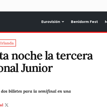
d
Eurovisión
Benidorm Fest
M
ternativo sobre la música y fiestas de toda Europa, Noticias diarias, op
Irlanda
ta noche la tercera
onal Junior
 dos billetes para la semifinal en una
al