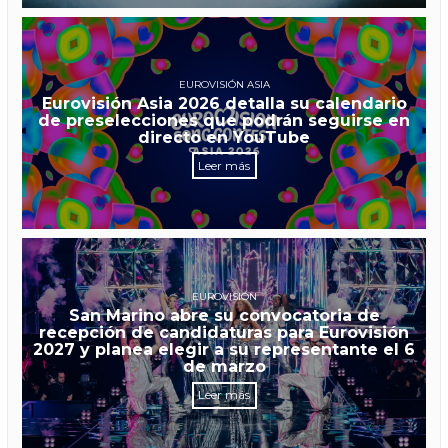
EUROVISIÓN ASIA
Eurovisión Asia 2026 detalla su calendario
de preselecciones que podrán seguirse en
directo en YouTube
Leer más
EUROVISIÓN
San Marino abre su convocatoria de
recepción de candidaturas para Eurovisión
2027 y planea elegir a su representante el 6
de marzo
Leer más