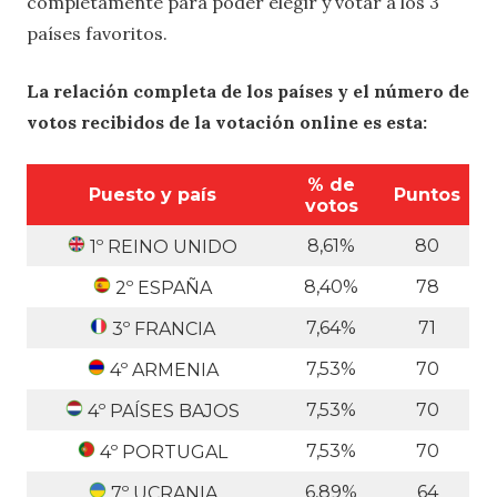
completamente para poder elegir y votar a los 3
países favoritos.
La relación completa de los países y el número de
votos recibidos de la votación online es esta:
% de
Puesto y país
Puntos
votos
8,61%
80
1º REINO UNIDO
8,40%
78
2º ESPAÑA
7,64%
71
3º FRANCIA
7,53%
70
4º ARMENIA
7,53%
70
4º PAÍSES BAJOS
7,53%
70
4º PORTUGAL
6,89%
64
7º UCRANIA