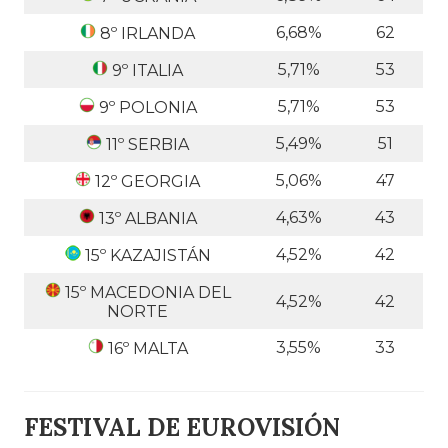
6,68%
62
8º IRLANDA
5,71%
53
9º ITALIA
5,71%
53
9º POLONIA
5,49%
51
11º SERBIA
5,06%
47
12º GEORGIA
4,63%
43
13º ALBANIA
4,52%
42
15º KAZAJISTÁN
15º MACEDONIA DEL
4,52%
42
NORTE
3,55%
33
16º MALTA
FESTIVAL DE EUROVISIÓN